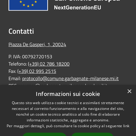
Contatti
Piazza De Gasperi, 1, 20024
P. IVA: 00792720153
Telefono:
(+39) 02 786 18200
Fax:
(+39) 02 995 2515
Email:
protocollo@comune.garbagnate-milanese.mi.it
PEC:
comune@garbagnate-milanese.legalmail.it
×
Informazioni sui cookie
Questo sito web utilizza cookie tecnici e assimilati strettamente
necessari al corretto funzionamento e alla navigazione del sito,
nonché un cookie tecnico analitico al solo fine di elaborare
informazioni statistiche, aggregate e anonime.
RSS
Copyright © 2026 • Portale
Per maggiori dettagli, può consultare la cookie policy al seguente
link
Accessibilità
Opendata • Powered by